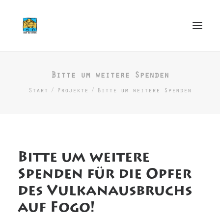
Bitte um weitere Spenden
Start
Start
Projekte
Bitte um weitere Spenden
Musik & Kunst
Soziales
Blog
Bitte um weitere
Verein
Spenden für die Opfer
Land & Leute
des Vulkanausbruchs
Freunde
auf Fogo!
Kontakt