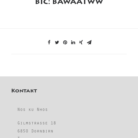
BIC: BAWAATWW
Kontakt
Nos ku Nhos
Gilmstrasse 18
6850 Dornbirn